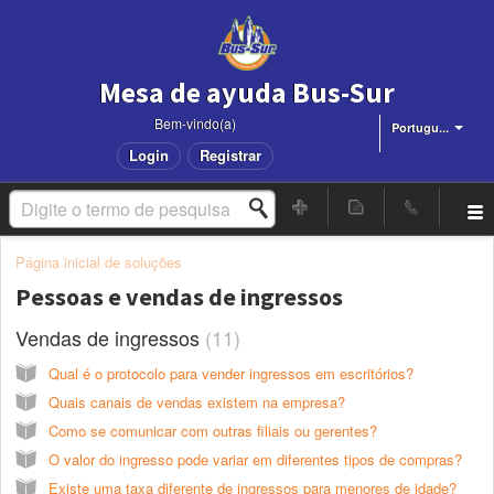
Mesa de ayuda Bus-Sur
Bem-vindo(a)
Portugu...
Login
Registrar
Página inicial de soluções
Pessoas e vendas de ingressos
Vendas de ingressos
11
Qual é o protocolo para vender ingressos em escritórios?
Quais canais de vendas existem na empresa?
Como se comunicar com outras filiais ou gerentes?
O valor do ingresso pode variar em diferentes tipos de compras?
Existe uma taxa diferente de ingressos para menores de idade?