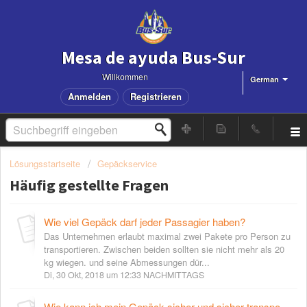
Mesa de ayuda Bus-Sur
Willkommen
German
Anmelden
Registrieren
Lösungsstartseite
Gepäckservice
Häufig gestellte Fragen
Wie viel Gepäck darf jeder Passagier haben?
Das Unternehmen erlaubt maximal zwei Pakete pro Person zu
transportieren. Zwischen beiden sollten sie nicht mehr als 20
kg wiegen. und seine Abmessungen dür...
Di, 30 Okt, 2018 um 12:33 NACHMITTAGS